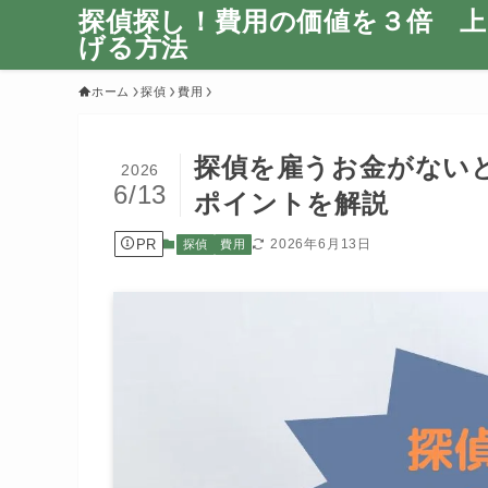
探偵探し！費用の価値を３倍 上
げる方法
ホーム
探偵
費用
探偵を雇うお金がない
2026
6/13
ポイントを解説
PR
2026年6月13日
探偵
費用